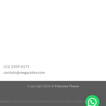
Rua Platina 43 Loja 2 CEP 03308-010 São Paulo
Contato@megacobre.com.br
Telefone 11 2359-0171
ATENDIMENTO
De Segunda a Sexta das 8h00 às 17h00
(11) 2359-0171
contato@megacobre.com
Copyright 2026 ©
Flatsome Theme
Notice
: ob_end_flush(): Failed to send buffer of zlib output