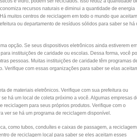
ásticos e vidro, podem ser reciclados. Isso reduz a quantidade d
 economiza recursos naturais e diminui a quantidade de energia
. Há muitos centros de reciclagem em todo o mundo que aceita
prefeitura ou departamento de resíduos sólidos para saber se há
a opção. Se seus dispositivos eletrônicos ainda estiverem e
para instituições de caridade ou escolas. Dessa forma, você p
outras pessoas. Muitas instituições de caridade têm programas d
ção. Verifique com essas organizações para saber se elas aceita
 de materiais eletrônicos. Verifique com sua prefeitura ou
r se há um local de coleta próximo a você. Algumas empresas d
reciclagem para seus próprios produtos. Verifique com o
ara ver se há um programa de reciclagem disponível.
rica, como tubos, conduítes e caixas de passagem, a reciclagem
tro de reciclagem local para saber se eles aceitam esses