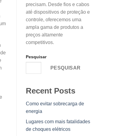
e
precisam. Desde fios e cabos
até dispositivos de proteção e
m
controle, oferecemos uma
 um
ampla gama de produtos a
preços altamente
competitivos.
m
ode
Pesquisar
e
m
PESQUISAR
Recent Posts
e
Como evitar sobrecarga de
energia
Lugares com mais fatalidades
de choques elétricos