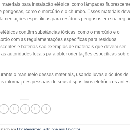
 materiais para instalação elétrica, como lâmpadas fluorescent
s e perigosas, como o mercúrio e o chumbo. Esses materiais de
lamentações específicas para resíduos perigosos em sua regiã
 elétricos contêm substâncias tóxicas, como o mercúrio e o
cordo com as regulamentações específicas para resíduos
scentes e baterias são exemplos de materiais que devem ser
as autoridades locais para obter orientações específicas sobre
rante o manuseio desses materiais, usando luvas e óculos de
as informações pessoais de seus dispositivos eletrônicos antes
postado em
Uncategorized
.
Adicione aos favoritos
.