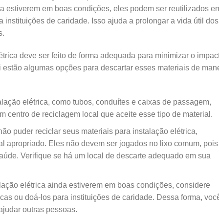
nda estiverem em boas condições, eles podem ser reutilizados e
 instituições de caridade. Isso ajuda a prolongar a vida útil dos
s.
létrica deve ser feito de forma adequada para minimizar o impac
ui estão algumas opções para descartar esses materiais de man
alação elétrica, como tubos, conduítes e caixas de passagem,
m centro de reciclagem local que aceite esse tipo de material.
ão puder reciclar seus materiais para instalação elétrica,
cal apropriado. Eles não devem ser jogados no lixo comum, pois
úde. Verifique se há um local de descarte adequado em sua
alação elétrica ainda estiverem em boas condições, considere
ricas ou doá-los para instituições de caridade. Dessa forma, voc
 ajudar outras pessoas.