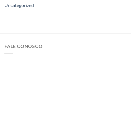
Uncategorized
FALE CONOSCO
Rua Platina 43 Loja 2 CEP 03308-010 São Paulo
Contato@megacobre.com.br
Telefone 11 2359-0171