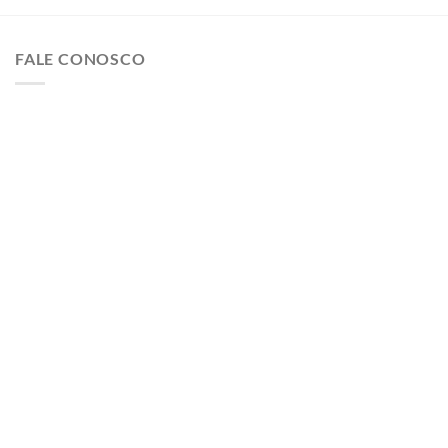
FALE CONOSCO
Rua Platina 43 Loja 2 CEP 03308-010 São Paulo
Contato@megacobre.com.br
Telefone 11 2359-0171
ATENDIMENTO