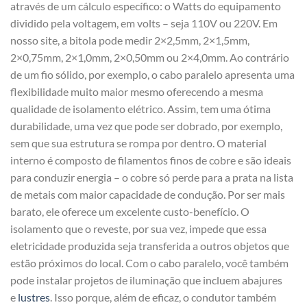
através de um cálculo específico: o Watts do equipamento
dividido pela voltagem, em volts – seja 110V ou 220V. Em
nosso site, a bitola pode medir 2×2,5mm, 2×1,5mm,
2×0,75mm, 2×1,0mm, 2×0,50mm ou 2×4,0mm. Ao contrário
de um fio sólido, por exemplo, o cabo paralelo apresenta uma
flexibilidade muito maior mesmo oferecendo a mesma
qualidade de isolamento elétrico. Assim, tem uma ótima
durabilidade, uma vez que pode ser dobrado, por exemplo,
sem que sua estrutura se rompa por dentro. O material
interno é composto de filamentos finos de cobre e são ideais
para conduzir energia – o cobre só perde para a prata na lista
de metais com maior capacidade de condução. Por ser mais
barato, ele oferece um excelente custo-benefício. O
isolamento que o reveste, por sua vez, impede que essa
eletricidade produzida seja transferida a outros objetos que
estão próximos do local. Com o cabo paralelo, você também
pode instalar projetos de iluminação que incluem abajures
e
lustres
. Isso porque, além de eficaz, o condutor também