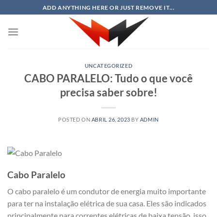
Skip
ADD ANYTHING HERE OR JUST REMOVE IT...
to
content
UNCATEGORIZED
CABO PARALELO: Tudo o que você
precisa saber sobre!
POSTED ON
ABRIL 26, 2023
BY
ADMIN
Cabo Paralelo
O cabo paralelo é um condutor de energia muito importante
para ter na instalação elétrica de sua casa. Eles são indicados
principalmente para correntes elétricas de baixa tensão, isso